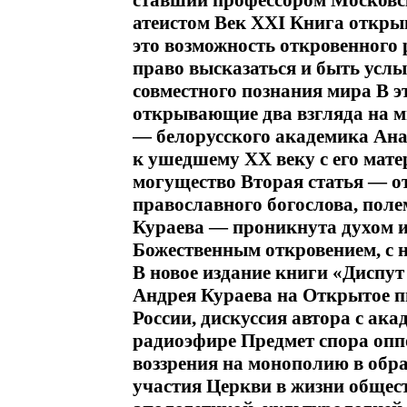
ставший профессором Московск
атеистом Век XXI Книга откры
это возможность откровенного 
право высказаться и быть усл
совместного познания мира В э
открывающие два взгляда на ми
— белорусского академика Ан
к ушедшему XX веку с его мате
могущество Вторая статья — от
православного богослова, поле
Кураева — проникнута духом и
Божественным откровением, с
В новое издание книги «Диспут
Андрея Кураева на Открытое п
России, дискуссия автора с ак
радиоэфире Предмет спора оппо
воззрения на монополию в обр
участия Церкви в жизни общес