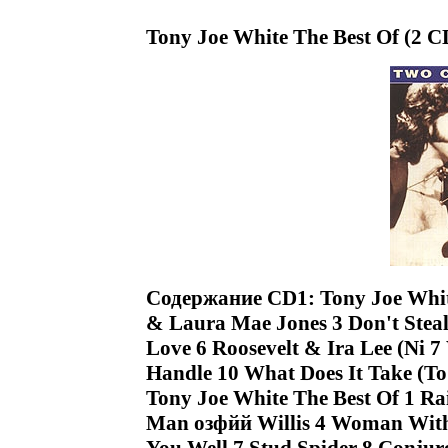
Tony Joe White The Best Of (2 C
Содержание CD1: Tony Joe White 
& Laura Mae Jones 3 Don't Stea
Love 6 Roosevelt & Ira Lee (Ni 
Handle 10 What Does It Take (
Tony Joe White The Best Of 1 Ra
Man озфйй Willis 4 Woman With 