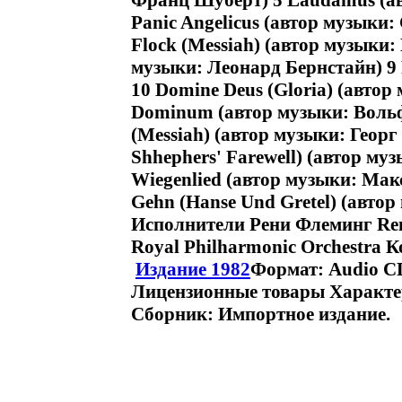
Франц Шуберт) 5 Laudamus (а
Panic Angelicus (автор музыки:
Flock (Messiah) (автор музыки: 
музыки: Леонард Бернстайн) 9 
10 Domine Deus (Gloria) (автор
Dominum (автор музыки: Вольфг
(Messiah) (автор музыки: Георг 
Shhephers' Farewell) (автор му
Wiegenlied (автор музыки: Макс
Gehn (Hanse Und Gretel) (авто
Исполнители Рени Флеминг Rene
Royal Philharmonic Orchestra 
Издание 1982
Формат: Audio CD
Лицензионные товары Характер
Сборник: Импортное издание.